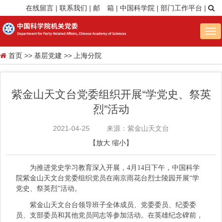
在线留言
|
联系我们
|
邮 箱
|
中国科学院
|
部门工作平台
|
Tog
nav
首页
>>
基层党建
>>
上海分院
紫金山天文台党委组织开展“学党史、祭英
烈”活动
2021-04-25
来源：紫金山天文台
【
放大
缩小
】
为推进党史学习教育深入开展，4月14日下午，中国科学
院紫金山天文台党委组织党员在南京雨花台烈士陵园开展“学
党史、祭英烈”活动。
紫金山天文台台领导班子全体成员、党委委员、纪委委
员、支部委员和其他党员同志等参加活动。在英雄纪念碑前，