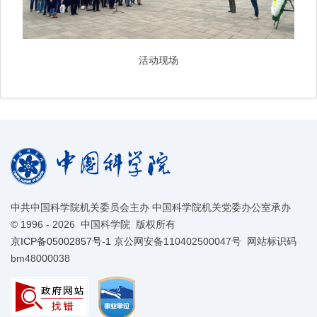
活动现场
中共中国科学院机关委员会主办 中国科学院机关党委办公室承办
©
1996 -
2026 中国科学院 版权所有
京ICP备05002857号-1
京公网安备110402500047号 网站标识码
bm48000038