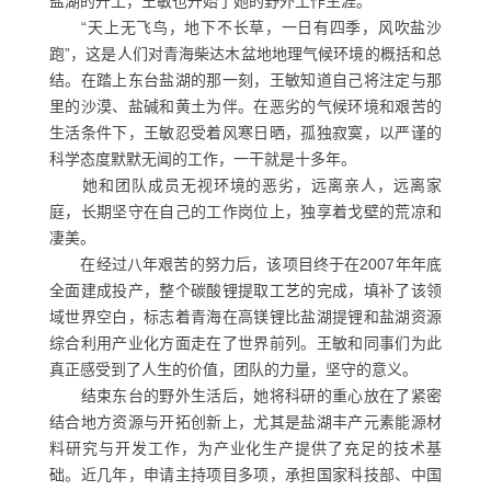
盐湖的开工，王敏也开始了她的野外工作生涯。
“天上无飞鸟，地下不长草，一日有四季，风吹盐沙
跑”，这是人们对青海柴达木盆地地理气候环境的概括和总
结。在踏上东台盐湖的那一刻，王敏知道自己将注定与那
里的沙漠、盐碱和黄土为伴。在恶劣的气候环境和艰苦的
生活条件下，王敏忍受着风寒日晒，孤独寂寞，以严谨的
科学态度默默无闻的工作，一干就是十多年。
她和团队成员无视环境的恶劣，远离亲人，远离家
庭，长期坚守在自己的工作岗位上，独享着戈壁的荒凉和
凄美。
在经过八年艰苦的努力后，该项目终于在2007年年底
全面建成投产，整个碳酸锂提取工艺的完成，填补了该领
域世界空白，标志着青海在高镁锂比盐湖提锂和盐湖资源
综合利用产业化方面走在了世界前列。王敏和同事们为此
真正感受到了人生的价值，团队的力量，坚守的意义。
结束东台的野外生活后，她将科研的重心放在了紧密
结合地方资源与开拓创新上，尤其是盐湖丰产元素能源材
料研究与开发工作，为产业化生产提供了充足的技术基
础。近几年，申请主持项目多项，承担国家科技部、中国