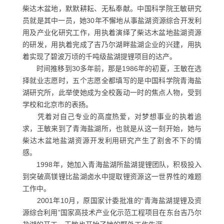
柴达木盆地，默默耕耘、无私奉献。中国科学院王敏研究
员就是其中一员，她30年不懈地从事盐湖资源综合开发利
用及产业化研究工作，用执着演绎了柴达木盆地盐湖资源
的研发，用执着完成了吉乃尔湖畔盐湖企业的兴建，用执
着实现了碧波万顷的千吨级盐湖提锂项目的达产。
时间推移到30多年前，那是1986年的初夏，王敏在选
择就业志愿时，五个志愿全都填写的是中国科学院青海盐
湖研究所，此举使她成为全校轰动一时的焦点人物，受到
学校和北京市的表扬。
凭着对自己专业的高度热爱，对梦想事业的执着追
求，王敏来到了青海盐湖所，也就是从这一刻开始，她与
柴达木盆地盐湖资源开发利用研究产生了割舍不下的情
感。
1998年，她加入青海盐湖所盐湖提锂团队，积极投入
到突破高镁锂比盐湖卤水中提取锂资源这一世界性的难题
工作中。
2001年10月，原国家计委批准的“青海盐湖提锂及资
源综合利用”国家高技术产业化示范工程项目在东台吉乃尔