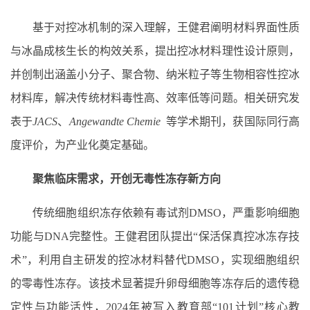
基于对控冰机制的深入理解，王健君阐明材料界面性质
与冰晶成核生长的构效关系，提出控冰材料理性设计原则，
并创制出涵盖小分子、聚合物、纳米粒子等生物相容性控冰
材料库，解决传统材料毒性高、效率低等问题。相关研究发
表于
JACS
、
Angewandte Chemie
等学术期刊，获国际同行高
度评价，为产业化奠定基础
。
聚焦临床需求，开创无毒性冻存新方向
传统细胞组织冻存依赖有毒试剂DMSO，严重影响细胞
功能与DNA完整性。王健君团队提出“保活保真控冰冻存技
术”，利用自主研发的控冰材料替代DMSO，实现细胞组织
的零毒性冻存。该技术显著提升卵母细胞等冻存后的遗传稳
定性与功能活性，2024年被写入教育部“101计划”核心教