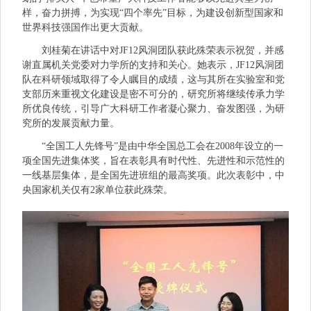
样，奋力拼搏，为实现“四个率先”目标，为建设创新型国家和
世界科技强国作出更大贡献。
刘桂菊在讲话中对
JF12
风洞团队获此殊荣表示祝贺，并感
谢直属机关党委对力学所的支持和关心。她表示，
JF12
风洞团
队在科研领域取得了令人瞩目的成绩，这与其所在实验室和党
支部历来重视文化建设是密不可分的，研究所将继续传承力学
所优良传统，引导广大科研工作者凝心聚力、奋发图强，为研
究所的发展贡献力量。
“全国工人先锋号”是由中华全国总工会在
2008
年设立的一
项全国先进集体奖，旨在表彰具有时代性、先进性和示范性的
一线基层集体，是全国先进班组的最高奖项。此次表彰中，中
央国家机关仅有
2
家单位获此殊荣。