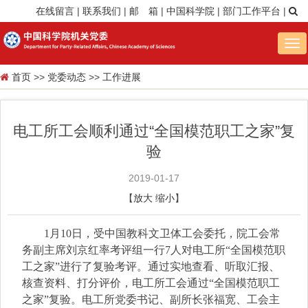
在线留言
|
联系我们
|
邮 箱
|
中国科学院
|
部门工作平台
|
Tog
nav
首页
>>
党委动态
>>
工作进展
电工所工会顺利通过“全国模范职工之家”复
验
2019-01-17
【
放大
缩小
】
1
月
10
日，受中国教科文卫体工会委托，院工会常
务副主席刘京红率考评组一行
7
人对电工所“全国模范职
工之家”进行了复验考评。通过实地查看、听取汇报、
核查资料、打分评价，电工所工会通过“全国模范职工
之家”复验。电工所党委书记、副所长张福宽、工会主