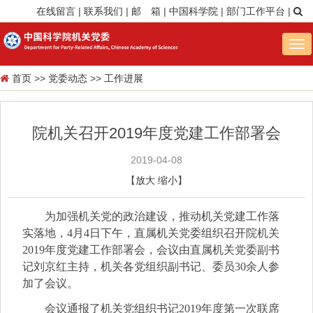
在线留言
|
联系我们
|
邮 箱
|
中国科学院
|
部门工作平台
|
Tog
nav
首页
>>
党委动态
>>
工作进展
院机关召开2019年度党建工作部署会
2019-04-08
【
放大
缩小
】
为加强机关党的政治建设，推动机关党建工作落
实落地，
4
月
4
日下午，直属机关党委组织召开院机关
2019
年度党建工作部署会，会议由直属机关党委副书
记刘京红主持，机关各党组织副书记、委员
30
余人参
加了会议。
会议通报了机关党组织书记
2019
年度第一次联席