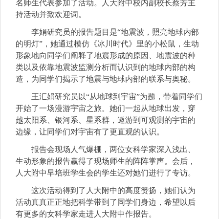
名师生代表参加了活动。人大附中校内副校长蔡芳主
持活动并致欢迎词。
李娟研究员的报告题目是
“
地震波，照亮地球内部
的明灯
”
，她通过模仿《冰川时代》里的小松鼠，生动
形象地向同学们阐释了地震形成的原因、地震波的种
类以及依靠地震波监测分析而认识到的地球内部的构
造，为同学们揭示了地震与地球内部的联系与奥秘。
王汇娟研究员以“从地球到宇宙”为题，带着同学们
开始了一场漫游宇宙之旅。她们一起从地球出发，穿
越太阳系、银河系、星系群，遨游到可观测的宇宙的
边缘，让同学们对宇宙有了更直观的认识。
报告会现场人气爆棚，两位女科学家深入浅出、
生动形象的报告赢得了现场师生的阵阵掌声。会后，
人大附中早培班学生会的学生还对她们进行了专访。
这次活动得到了人大附中的高度赞扬，她们认为
活动真真正正地
把科学带到了同学们身边，希望以后
有更多的女科学家走进人大附中作报告。