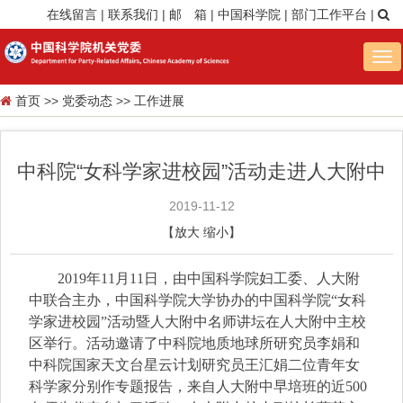
在线留言
|
联系我们
|
邮 箱
|
中国科学院
|
部门工作平台
|
Tog
nav
首页
>>
党委动态
>>
工作进展
中科院“女科学家进校园”活动走进人大附中
2019-11-12
【
放大
缩小
】
2019
年
11
月
11
日，由中国科学院妇工委、人大附
中联合主办，中国科学院大学协办的中国科学院“女科
学家进校园”活动暨人大附中名师讲坛在人大附中主校
区举行。活动邀请了中科院地质地球所研究员李娟和
中科院国家天文台星云计划研究员王汇娟二位青年女
科学家分别作专题报告，来自人大附中早培班的近
500