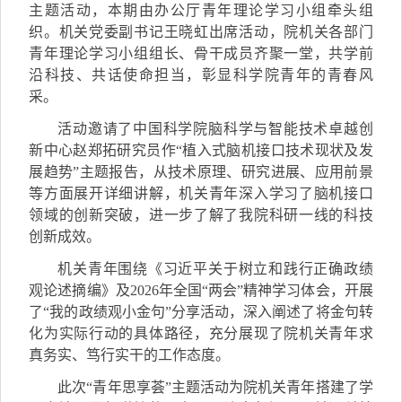
主题活动，本期由办公厅青年理论学习小组牵头组
织。机关党委副书记王晓虹出席活动，院机关各部门
青年理论学习小组组长、骨干成员齐聚一堂，共学前
沿科技、共话使命担当，彰显科学院青年的青春风
采。
活动邀请了中国科学院脑科学与智能技术卓越创
新中心赵郑拓研究员作“植入式脑机接口技术现状及发
展趋势”主题报告，从技术原理、研究进展、应用前景
等方面展开详细讲解，机关青年深入学习了脑机接口
领域的创新突破，进一步了解了我院科研一线的科技
创新成效。
机关青年围绕《习近平关于树立和践行正确政绩
观论述摘编》及
2026
年全国“两会”精神学习体会，开展
了“我的政绩观小金句”分享活动，深入阐述了将金句转
化为实际行动的具体路径，充分展现了院机关青年求
真务实、笃行实干的工作态度。
此次“青年思享荟”主题活动为院机关青年搭建了学