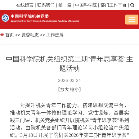
在线留言
|
联系我们
|
邮 箱
|
中国科学院
|
部门工作平台
|
Tog
nav
首页
>>
党委动态
>>
工作进展
中国科学院机关组织第二期“青年思享荟”主
题活动
2026-03-24
【
放大
缩小
】
为提升机关青年工作能力、搭建思想交流平台，
推动机关青年一体修好理论学习、党性锻炼、基层实
践三门课，机关党委组织开展院机关“青年思享荟”系列
活动，由院机关各部门青年理论学习小组轮流牵头组
织。
3
月
18
日开展了院机关
2026
年第二期“青年思享荟”