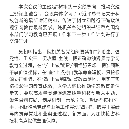
本次会议的主题是“树牢实干实绩导向 推动党建
业务深度融合”
。
会议集体学习了习近平总书记
关于科
技创新的
最新讲话精神，传达了树立和践行正确政绩
观学习教育最新要求。院机关各党组织书记
重点围绕
本部门学习教育已开展工作和下一步
工作计划
进行了
交流研讨。
吴朝晖指出，院机关各党组织要紧扣“学论述、强
党性、重实干、促攻坚”主线，
把正确政绩观贯穿学习
教育全过程，在“学”上做到
深学细悟强思想
、
把准履职
干事价值坐标
，
在“查”上坚持
自我革命查短板、
深挖根
源立行纠偏，在“改”上做到
靶向整改重落地
、
用实干实
绩检验学习教育成效
，以学思践悟推动学习教育走深
走实；要以高质量党建促进高质量科技创新为主题，
聚焦谋划布局、制度机制、示范引领、督促考核
4
个抓
手，不断推动党建与业务工作实现“四同”，
把实干实绩
导向贯穿党建和业务全过程、各方面，
为加快抢占科
技制高点提供坚强保障。