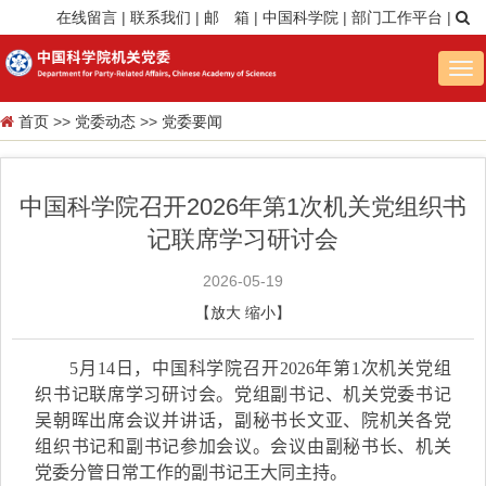
在线留言
|
联系我们
|
邮 箱
|
中国科学院
|
部门工作平台
|
Tog
nav
首页
>>
党委动态
>>
党委要闻
中国科学院召开2026年第1次机关党组织书
记联席学习研讨会
2026-05-19
【
放大
缩小
】
5
月
14
日，中国科学院召开
2026
年第
1
次机关党组
织书记联席学习研讨会。党组副书记
、
机关党委书记
吴朝晖出席会议并讲话，副秘书长文亚
、
院机关各党
组织书记
和
副书记参加会议。
会议由
副秘书长、机关
党委分管日常工作的副书记王大同主持
。