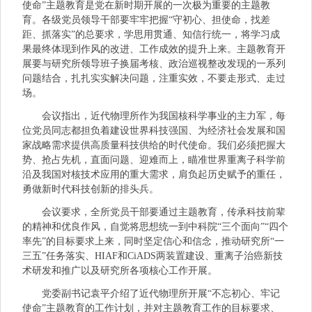
使命”主题教育是党在新时期开展的一次极为重要的主题教
育。各级党员领导干部要牢牢把握“守初心、担使命，找差
距、抓落实”的总要求，学思用贯通、知信行统一，将学习成
果最终体现到作风的改进、工作成效的提升上来。主题教育开
展要与研究所领导班子换届考核、政治巡视整改发现的一系列
问题结合，扎扎实实解决问题，注重实效，不要走形式、走过
场。
会议指出，近代物理所作为我国核科学事业的主力军，每
位党员同志都担负着建设世界科技强国、为经济社会发展和国
家战略需求提供高质量科技供给的时代使命。我们必须把握大
势、抢占先机，直面问题、迎难而上，瞄准世界重离子科学前
沿及我国对核技术应用的重大需求，肩负起历史赋予的重任，
勇做新时代科技创新的排头兵。
会议要求，全所党员干部要通过主题教育，传承科技前辈
的精神和优良作风，自觉将思想统一到中科院“三个面向”“四个
率先”的目标要求上来，同时坚定信心和信念，推动研究所“一
三五”任务落实、HIAF和CiADS两装置建设、重离子治癌新技
术研发和推广以及研究所各项核心工作开展。
党委副书记袁平介绍了近代物理所开展“不忘初心、牢记
使命”主题教育的工作计划，并对主题教育工作的目标要求、