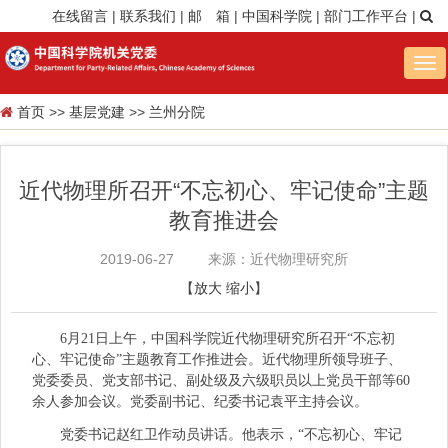
在线留言
|
联系我们
|
邮 箱
|
中国科学院
|
部门工作平台
|
Tog
nav
首页
>>
基层党建
>>
兰州分院
近代物理所召开“不忘初心、牢记使命”主题
教育推进会
2019-06-27
来源：近代物理研究所
【
放大
缩小
】
6月21日上午，中国科学院近代物理研究所召开“不忘初
心、牢记使命”主题教育工作推进会。近代物理所领导班子、
党委委员、党支部书记、副处级及六级职员以上党员干部等60
余人参加会议。党委副书记、纪委书记袁平主持会议。
党委书记赵红卫作动员讲话。他表示，“不忘初心、牢记