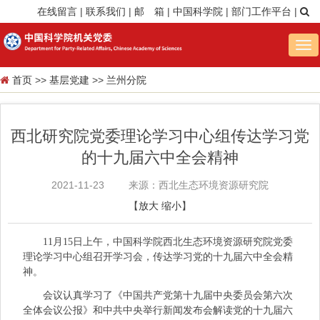
在线留言
|
联系我们
|
邮 箱
|
中国科学院
|
部门工作平台
|
Tog
nav
首页
>>
基层党建
>>
兰州分院
西北研究院党委理论学习中心组传达学习党
的十九届六中全会精神
2021-11-23
来源：西北生态环境资源研究院
【
放大
缩小
】
11
月
15
日上午，中国科学院西北生态环境资源研究院党委
理论学习中心组召开学习会，传达学习党的十九届六中全会精
神。
会议认真学习了《中国共产党第十九届中央委员会第六次
全体会议公报》和中共中央举行新闻发布会解读党的十九届六