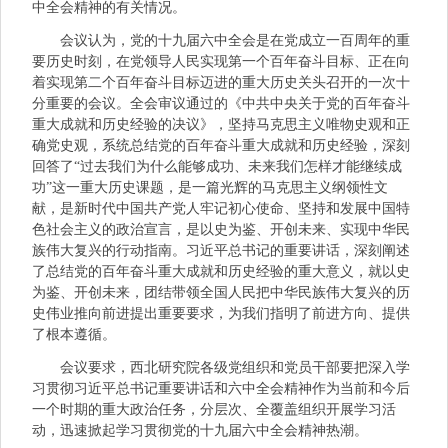
中全会精神的有关情况。
会议认为，党的十九届六中全会是在党成立一百周年的重
要历史时刻，在党领导人民实现第一个百年奋斗目标、正在向
着实现第二个百年奋斗目标迈进的重大历史关头召开的一次十
分重要的会议。全会审议通过的《中共中央关于党的百年奋斗
重大成就和历史经验的决议》，坚持马克思主义唯物史观和正
确党史观，系统总结党的百年奋斗重大成就和历史经验，深刻
回答了“过去我们为什么能够成功、未来我们怎样才能继续成
功”这一重大历史课题，是一篇光辉的马克思主义纲领性文
献，是新时代中国共产党人牢记初心使命、坚持和发展中国特
色社会主义的政治宣言，是以史为鉴、开创未来、实现中华民
族伟大复兴的行动指南。习近平总书记的重要讲话，深刻阐述
了总结党的百年奋斗重大成就和历史经验的重大意义，就以史
为鉴、开创未来，团结带领全国人民把中华民族伟大复兴的历
史伟业推向前进提出重要要求，为我们指明了前进方向、提供
了根本遵循。
会议要求，西北研究院各级党组织和党员干部要把深入学
习贯彻习近平总书记重要讲话和六中全会精神作为当前和今后
一个时期的重大政治任务，分层次、全覆盖组织开展学习活
动，迅速掀起学习贯彻党的十九届六中全会精神热潮。