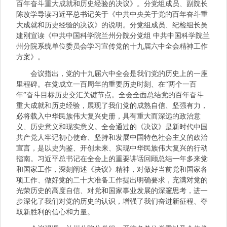
百年奋斗重大成就和历史经验的决议》。分党组成员、副院长
陈改学导读习近平总书记关于《中共中央关于党的百年奋斗重
大成就和历史经验的决议》的说明。分党组成员、纪检组长吴
建刚宣读《中共中国科学院兰州分院分党组 中共中国科学院兰
州分院系统单位委员会学习宣传党的十九届六中全会精神工作
方案》。
会议指出，党的十九届六中全会是我们党的历史上的一座
里程碑。在党成立一百周年的重要历史时刻、在“两个一百
年”奋斗目标历史交汇关键节点。全会全面总结党的百年奋斗
重大成就和历史经验，展现了我们党的成熟自信、坚强有力，
必将载入中华民族伟大复兴史册，具有重大而深远的政治意
义、历史意义和现实意义。全会通过的《决议》是新时代中国
共产党人牢记初心使命、坚持和发展中国特色社会主义的政治
宣言，是以史为鉴、开创未来、实现中华民族伟大复兴的行动
指南。习近平总书记在全会上的重要讲话回顾总结一年多来党
和国家工作，深刻阐述《决议》精神，对做好当前党和国家各
项工作、做好党的二十大准备工作提出明确要求，充满对党的
光荣历史的高度自信、对党和国家事业发展的深邃思考，进一
步深化了我们对党的历史的认识，增强了我们奋进新征程、夺
取新胜利的信心和力量。