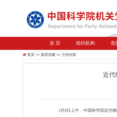
首 页
组织机构
党
首页
>>
基层党建
>>
兰州分院
近代
3
月
8
日上午，中国科学院近代物