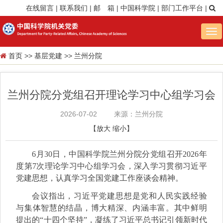
在线留言
|
联系我们
|
邮 箱
|
中国科学院
|
部门工作平台
|
Tog
nav
首页
>>
基层党建
>>
兰州分院
兰州分院分党组召开理论学习中心组学习会
2026-07-02
来源：兰州分院
【
放大
缩小
】
6月30日，中国科学院兰州分院分党组召开2026年
度第7次理论学习中心组学习会，深入学习贯彻习近平
党建思想，认真学习全国党建工作座谈会精神。
会议指出，习近平党建思想是党和人民实践经验
与集体智慧的结晶，博大精深、内涵丰富。其中鲜明
提出的“十四个坚持”，凝练了习近平总书记引领新时代