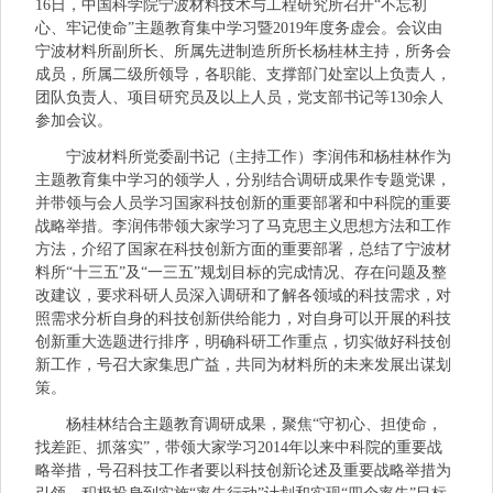
16日，中国科学院宁波材料技术与工程研究所召开“不忘初
心、牢记使命”主题教育集中学习暨2019年度务虚会。会议由
宁波材料所副所长、所属先进制造所所长杨桂林主持，所务会
成员，所属二级所领导，各职能、支撑部门处室以上负责人，
团队负责人、项目研究员及以上人员，党支部书记等130余人
参加会议。
宁波材料所党委副书记（主持工作）李润伟和杨桂林作为
主题教育集中学习的领学人，分别结合调研成果作专题党课，
并带领与会人员学习国家科技创新的重要部署和中科院的重要
战略举措。李润伟带领大家学习了马克思主义思想方法和工作
方法，介绍了国家在科技创新方面的重要部署，总结了宁波材
料所“十三五”及“一三五”规划目标的完成情况、存在问题及整
改建议，要求科研人员深入调研和了解各领域的科技需求，对
照需求分析自身的科技创新供给能力，对自身可以开展的科技
创新重大选题进行排序，明确科研工作重点，切实做好科技创
新工作，号召大家集思广益，共同为材料所的未来发展出谋划
策。
杨桂林结合主题教育调研成果，聚焦“守初心、担使命，
找差距、抓落实”，带领大家学习2014年以来中科院的重要战
略举措，号召科技工作者要以科技创新论述及重要战略举措为