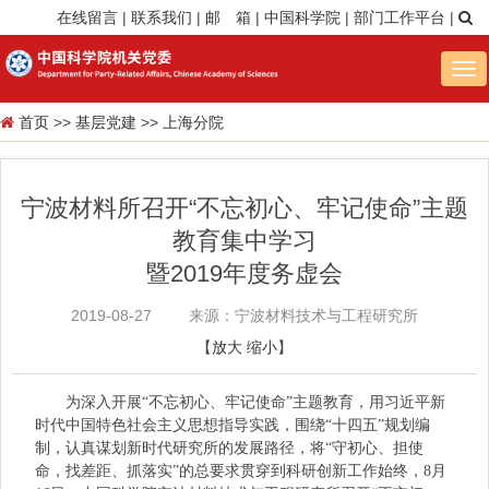
在线留言
|
联系我们
|
邮 箱
|
中国科学院
|
部门工作平台
|
Tog
nav
首页
>>
基层党建
>>
上海分院
宁波材料所召开“不忘初心、牢记使命”主题
教育集中学习
暨2019年度务虚会
2019-08-27
来源：宁波材料技术与工程研究所
【
放大
缩小
】
为深入开展“不忘初心、牢记使命”主题教育，用习近平新
时代中国特色社会主义思想指导实践，围绕“十四五”规划编
制，认真谋划新时代研究所的发展路径，将“守初心、担使
命，找差距、抓落实”的总要求贯穿到科研创新工作始终，8月