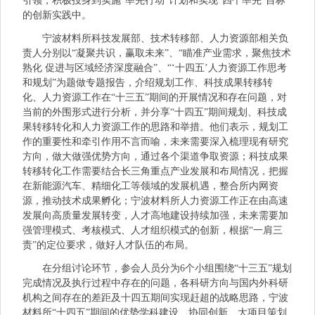
引领，积极投身到实施“率先行动”计划和实现“四个率先”目标
的创新实践中。
宁波材料所科技发展部、技术转移部、人力资源部相关负
责人分别以“凝聚共识，赢取未来”、“瞄准产业需求，聚焦技术
熟化 促进与区域经济深度融合”、“‘十四五’人力资源工作思考
和规划”为题做专题报告，介绍规划工作、科技成果转移转
化、人力资源工作在“十三五”期间的开展情况和存在问题，对
当前的外围形式进行分析，并分享“十四五”期间规划、科技成
果转移转化和人力资源工作的思路和举措。他们表示，规划工
作的重要性和牵引作用不言而喻，未来需要深入梳理现有研究
方向，做大做强优势方向，通过各个渠道争取资源；科技成果
转移转化工作需要结合长三角重点产业发展和布局情况，把握
在新能源汽车、精细化工等领域的发展机遇，整合所内网资
源，推动技术成果孵化；宁波材料所人力资源工作正在由高速
发展向高质量发展转变，人才高地建设持续加强，未来需要加
强管理模式、考核模式、人才组织模式的创新，根据“一肩三
责”的定位要求，做好人才队伍的布局。
在分组讨论环节，参会人员分为6个小组围绕“十三五”规划
完成情况及执行过程中存在的问题，各科研方向与国内外科研
机构之间存在的差距及十四五期间实现赶超的战略思路，宁波
材料所“十四五”期间的优势学科建设、协同创新、大项目策划