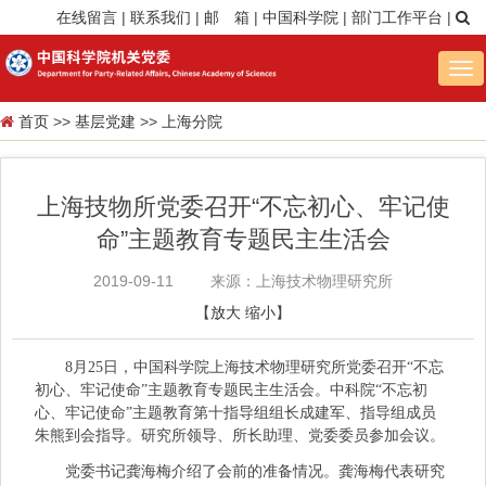
在线留言
|
联系我们
|
邮 箱
|
中国科学院
|
部门工作平台
|
Tog
nav
首页
>>
基层党建
>>
上海分院
上海技物所党委召开“不忘初心、牢记使
命”主题教育专题民主生活会
2019-09-11
来源：上海技术物理研究所
【
放大
缩小
】
8
月
25
日，中国科学院
上海技术物理研究所党委召开
“
不忘
初心、牢记使命”主题教育专题民主生活会
。中科院“不忘初
心、牢记使命”主题教育第十指导组组长成建军、指导组成员
朱熊到会指导。研究所领导、所长助理、党委委员参加会议。
党委书记
龚海梅介绍了会前的准备情况。龚海梅代表研究