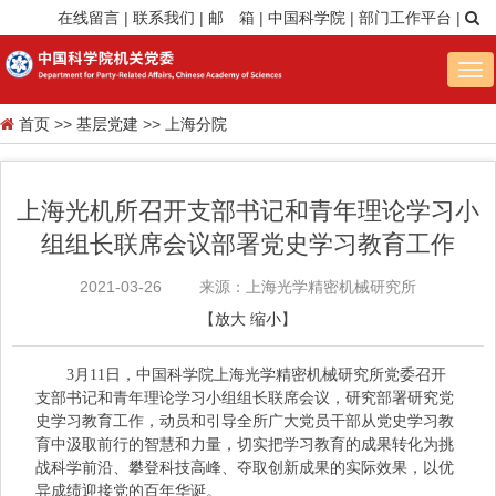
在线留言
|
联系我们
|
邮 箱
|
中国科学院
|
部门工作平台
|
Tog
nav
首页
>>
基层党建
>>
上海分院
上海光机所召开支部书记和青年理论学习小
组组长联席会议部署党史学习教育工作
2021-03-26
来源：上海光学精密机械研究所
【
放大
缩小
】
3月11日，中国科学院上海光学精密机械研究所党委召开
支部书记和青年理论学习小组组长联席会议，研究部署研究党
史学习教育工作，动员和引导全所广大党员干部从党史学习教
育中汲取前行的智慧和力量，切实把学习教育的成果转化为挑
战科学前沿、攀登科技高峰、夺取创新成果的实际效果，以优
异成绩迎接党的百年华诞。