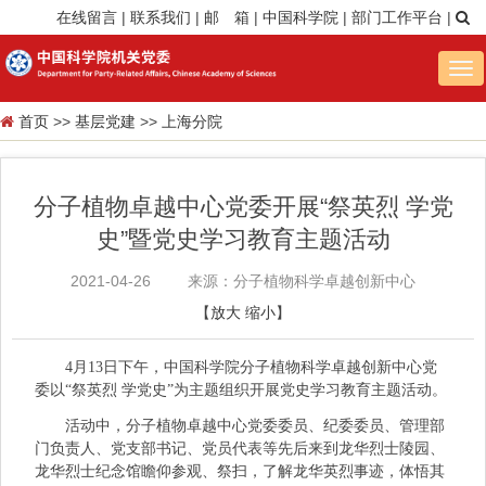
在线留言
|
联系我们
|
邮 箱
|
中国科学院
|
部门工作平台
|
Tog
nav
首页
>>
基层党建
>>
上海分院
分子植物卓越中心党委开展“祭英烈 学党
史”暨党史学习教育主题活动
2021-04-26
来源：分子植物科学卓越创新中心
【
放大
缩小
】
4月13日下午，中国科学院分子植物科学卓越创新中心党
委以“祭英烈 学党史”为主题组织开展党史学习教育主题活动。
活动中，分子植物卓越中心党委委员、纪委委员、管理部
门负责人、党支部书记、党员代表等先后来到龙华烈士陵园、
龙华烈士纪念馆瞻仰参观、祭扫，了解龙华英烈事迹，体悟其