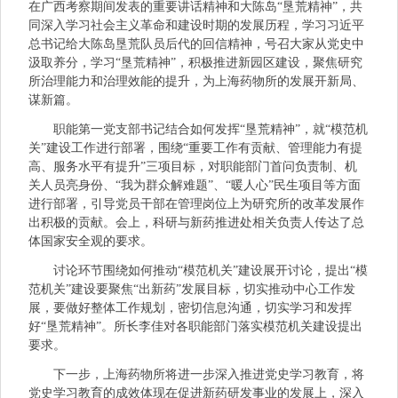
在广西考察期间发表的重要讲话精神和大陈岛“垦荒精神”，共
同深入学习社会主义革命和建设时期的发展历程，学习习近平
总书记给大陈岛垦荒队员后代的回信精神，号召大家从党史中
汲取养分，学习“垦荒精神”，积极推进新园区建设，聚焦研究
所治理能力和治理效能的提升，为上海药物所的发展开新局、
谋新篇。
职能第一党支部书记结合如何发挥“垦荒精神”，就“模范机
关”建设工作进行部署，围绕“重要工作有贡献、管理能力有提
高、服务水平有提升”三项目标，对职能部门首问负责制、机
关人员亮身份、“我为群众解难题”、“暖人心”民生项目等方面
进行部署，引导党员干部在管理岗位上为研究所的改革发展作
出积极的贡献。会上，科研与新药推进处相关负责人传达了总
体国家安全观的要求。
讨论环节围绕如何推动“模范机关”建设展开讨论，提出“模
范机关”建设要聚焦“出新药”发展目标，切实推动中心工作发
展，要做好整体工作规划，密切信息沟通，切实学习和发挥
好“垦荒精神”。所长李佳对各职能部门落实模范机关建设提出
要求。
下一步，上海药物所将进一步深入推进党史学习教育，将
党史学习教育的成效体现在促进新药研发事业的发展上，深入