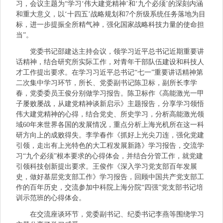
习，会议主题为“学习‘伟大建党精神’和‘九个必须’的深刻内涵
和重大意义，以‘十四五’战略规划和7个所级系统任务落地为目
标，进一步提振全所精气神，强化国家战略科技力量的使命担
当”。
党委书记邵建达主持会议，领学习近平总书记近期重要讲
话精神，结合研究所实际工作，对青年干部队伍建设和科技人
才工作提出要求。在学习习近平总书记“七一”重要讲话精神第
二次集中学习环节，所长、党委副书记陈卫标，副所长李学
春，党委委员王俊分别做学习报告。陈卫标作《高能激光一甲
子屡败屡战，从建党精神谈新启示》主题报告，分享学习领悟
伟大建党精神的心得，结合党史、所史学习，分析高能激光领
域60年来世界各国的发展情况，重点分析上海光机所在这一科
研方向上的成败得失。李学春作《抓好上光尖刀连，强化党建
引领，走出有上光特色的大工程发展新路》学习报告，交流学
习“九个必须”根本要求的心得体会，并结合分管工作，就党建
引领科技创新提出要求。王俊作《深入学习党支部百年发展
史，做好基层党支部工作》学习报告，回顾中国共产党支部工
作的百年历史，交流参加中科院上海分院“四强”党支部书记培
训示范班的心得体会。
在交流座谈环节，党委副书记、纪委书记李燕等围绕学习