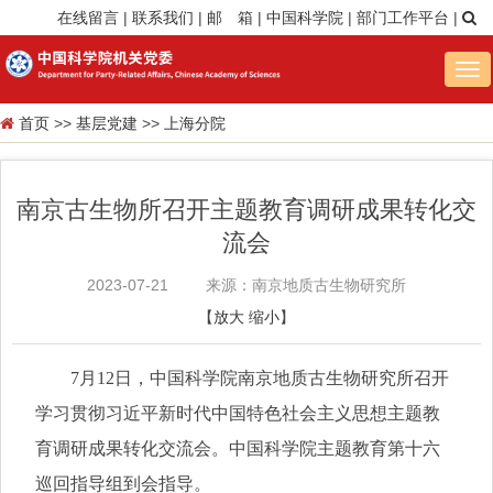
在线留言
|
联系我们
|
邮 箱
|
中国科学院
|
部门工作平台
|
Tog
nav
首页
>>
基层党建
>>
上海分院
南京古生物所召开主题教育调研成果转化交
流会
2023-07-21
来源：南京地质古生物研究所
【
放大
缩小
】
7
月
12
日，中国科学院南京地质古生物研究所召开
学习贯彻习近平新时代中国特色社会主义思想主题教
育调研成果转化交流会。中国科学院主题教育第十六
巡回指导组到会指导。