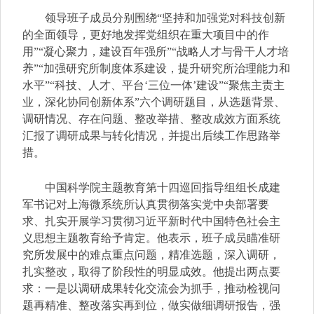
领导班子成员分别围绕
“
坚持和加强党对科技创新
的全面领导，更好地发挥党组织在重大项目中的作
用
”
“
凝心聚力，建设百年强所
”
“
战略人才与骨干人才培
养
”
“
加强研究所制度体系建设，提升研究所治理能力和
水平
”
“
科技、人才、平台
‘
三位一体
’
建设
”
“
聚焦主责主
业，深化协同创新体系
”
六个调研题目，从选题背景、
调研情况、存在问题、整改举措、整改成效方面系统
汇报了调研
成果与转化情况，并提出后续工作思路举
措。
中国科学院主题教育第十四巡回指导组组长成建
军书记对上海微系统所认真贯彻落实党中央部署要
求、扎实开展学习贯彻习近平新时代中国特色社会主
义思想主题教育给予肯定。他表示，班子成员瞄准研
究所发展中的难点重点问题，精准选题，深入调研，
扎实整改，取得了阶段性的明显成效。他提出两点要
求：一是以调研成果转化交流会为抓手，推动检视问
题再精准、整改落实再到位，做实做细调研报告，强