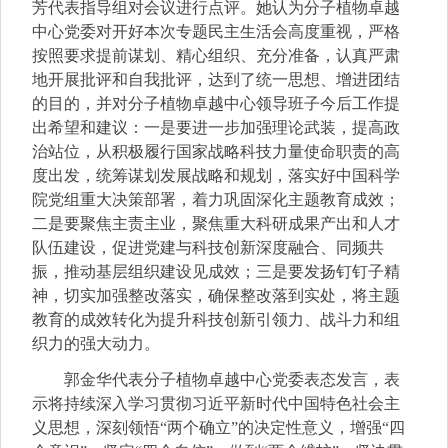
芳代表指导组对会议进行点评。她认为分子植物卓越
中心党委对开好本次专题民主生活会高度重视，严格
按照要求提前谋划、精心组织、充分准备，认真严肃
地开展批评和自我批评，达到了统一思想、增进团结
的目的，并对分子植物卓越中心领导班子今后工作提
出希望和建议：一是要进一步加强理论武装，提高政
治站位，从积极履行国家战略科技力量使命职责的高
度出发，统筹谋划发展战略和规划，落实好中国科学
院党组重大决策部署，着力巩固深化主题教育成效；
二是要聚焦主责主业，聚焦重大科研成果产出和人才
队伍建设，促进党建与科技创新深度融合、同频共
振，推动基层组织建设见成效；三是要发扬钉钉子精
神，切实加强整改落实，确保整改落到实处，将主题
教育的成效转化为提升科技创新引领力、战斗力和组
织力的强大动力。
郭金华代表分子植物卓越中心党委表态发言，表
示将持续深入学习贯彻习近平新时代中国特色社会主
义思想，深刻领悟“两个确立”的决定性意义，增强“四