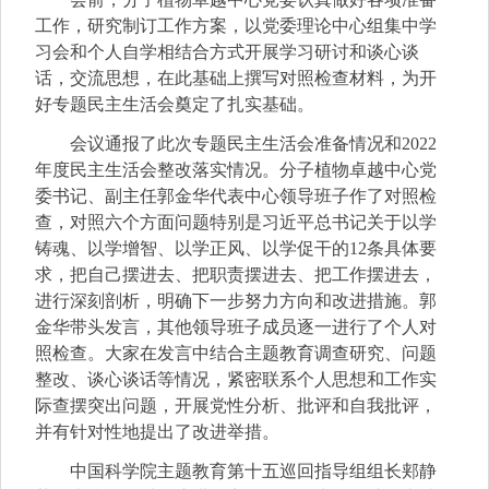
工作，研究制订工作方案，以党委理论中心组集中学
习会和个人自学相结合方式开展学习研讨和谈心谈
话，交流思想，在此基础上撰写对照检查材料，为开
好专题民主生活会奠定了扎实基础。
会议通报了此次专题民主生活会准备情况和2022
年度民主生活会整改落实情况。
分子植物卓越中心党
委书记、副主任
郭金华代表中心领导班子作了对照检
查，对照六个方面问题特别是习近平总书记关于以学
铸魂、以学增智、以学正风、以学促干的12条具体要
求，把自己摆进去、把职责摆进去、把工作摆进去，
进行深刻剖析，明确下一步努力方向和改进措施。
郭
金华带头发言，其他领导班子成员逐一进行了个人对
照检查。大家在发言中结合主题教育调查研究、问题
整改、谈心谈话等情况，紧密联系个人思想和工作实
际查摆突出问题，开展党性分析、批评和自我批评，
并有针对性地提出了改进举措。
中国科学院主题教育第十五巡回指导组组长郏静