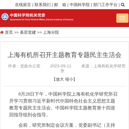
在线留言
|
联系我们
|
邮 箱
|
中国科学院
|
部门工作平台
|
Tog
nav
首页
>>
基层党建
>>
上海分院
上海有机所召开主题教育专题民主生活会
作者：党政办公室
2023-09-11
来源：上海有机化学研究
所
【
放大
缩小
】
8月28日下午，中国科学院上海有机化学研究所召
开学习贯彻习近平新时代中国特色社会主义思想主题
教育专题民主生活会。中国科学院主题教育第十四巡
回指导组到会指导。
会前，研究所制定会议方案，党委副书记（主持