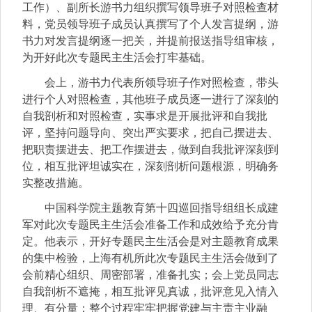
工作）、副所长游书力组织撰写领导班子对照检查材
料，党员领导班子成员认真撰写了个人发言提纲，游
书力对发言提纲逐一把关，并提前报送指导组审核，
为开好此次专题民主生活会打牢基础。
会上，游书力代表所领导班子作对照检查，带头
进行个人对照检查，其他班子成员逐一进行了深刻的
自我剖析和对照检查，实事求是开展批评和自我批
评，坚持问题导向、突出严实要求，把自己摆进去、
把职责摆进去、把工作摆进去，做到自我批评深刻到
位，相互批评坦诚实在，深刻剖析问题根源，明确务
实整改措施。
中国科学院主题教育第十四巡回指导组组长成建
军对此次专题民主生活会准备工作和成效给予充分肯
定。他表示，开好专题民主生活会是对主题教育成果
的集中检验，上海有机所此次专题民主生活会做到了
会前精心组织、周密部署，准备扎实；会上党员同志
自我剖析不遮掩，相互批评见真诚，批评意见入情入
理、有分量；整个过程牢牢把握党建与主责主业融