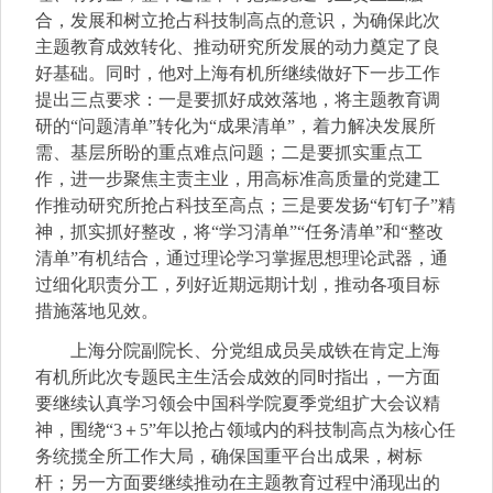
合，发展和树立抢占科技制高点的意识，为确保此次
主题教育成效转化、推动研究所发展的动力奠定了良
好基础。同时，他对上海有机所继续做好下一步工作
提出三点要求：一是要抓好成效落地，将主题教育调
研的“问题清单”转化为“成果清单”，着力解决发展所
需、基层所盼的重点难点问题；二是要抓实重点工
作，进一步聚焦主责主业，用高标准高质量的党建工
作推动研究所抢占科技至高点；三是要发扬“钉钉子”精
神，抓实抓好整改，将“学习清单”“任务清单”和“整改
清单”有机结合，通过理论学习掌握思想理论武器，通
过细化职责分工，列好近期远期计划，推动各项目标
措施落地见效。
上海分院副院长、分党组成员吴成铁在肯定上海
有机所此次专题民主生活会成效的同时指出，一方面
要继续认真学习领会中国科学院夏季党组扩大会议精
神，围绕“3＋5”年以抢占领域内的科技制高点为核心任
务统揽全所工作大局，确保国重平台出成果，树标
杆；另一方面要继续推动在主题教育过程中涌现出的