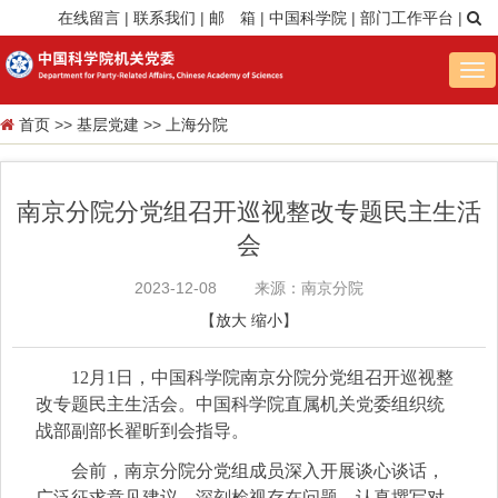
在线留言
|
联系我们
|
邮 箱
|
中国科学院
|
部门工作平台
|
Tog
nav
首页
>>
基层党建
>>
上海分院
南京分院分党组召开巡视整改专题民主生活
会
2023-12-08
来源：南京分院
【
放大
缩小
】
12月1日，中国科学院南京分院分党组召开巡视整
改专题民主生活会。中国科学院直属机关党委组织统
战部副部长翟昕到会指导。
会前，南京分院分党组成员深入开展谈心谈话，
广泛征求意见建议，深刻检视存在问题，认真撰写对