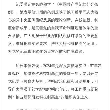
纪委书记黄智静领学了《中国共产党纪律处分条
例》。她表示修订后的条例反映了以习近平同志为核
心的党中央正风肃纪反腐的理论创新、实践创新、制
度创新成果，是完善党的自我革命制度规范体系的重
要举措。广大党员干部要深刻认识修订条例的重要意
义，准确把握实践要求，严格执行和维护党的纪律，
将党的纪律真正转化为日常习惯和自觉遵循。
所长李佳强调，2024年是深入贯彻落实“3＋5”年发
展战略、加快抢占科技制高点的关键一年，要以开展
党纪学习教育为契机，严明政治纪律和政治规矩，引
导广大党员干部学纪知纪明纪守纪，将工作重点凝聚
到＂抢占新药研发科技制高点”的组织实施上来，