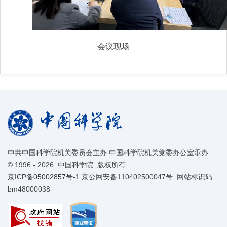
会议现场
中共中国科学院机关委员会主办 中国科学院机关党委办公室承办
©
1996 -
2026 中国科学院 版权所有
京ICP备05002857号-1
京公网安备110402500047号 网站标识码
bm48000038