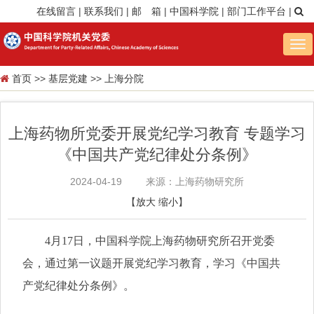
在线留言
|
联系我们
|
邮 箱
|
中国科学院
|
部门工作平台
|
Tog
nav
首页
>>
基层党建
>>
上海分院
上海药物所党委开展党纪学习教育 专题学习
《中国共产党纪律处分条例》
2024-04-19
来源：上海药物研究所
【
放大
缩小
】
4月17日，中国科学院上海药物研究所召开党委
会，通过第一议题开展党纪学习教育，学习《中国共
产党纪律处分条例》。