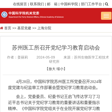
在线留言
|
联系我们
|
邮 箱
|
中国科学院
|
部门工作平台
|
Tog
nav
首页
>>
基层党建
>>
上海分院
苏州医工所召开党纪学习教育启动会
作者：姜丽莉
2024-05-09
来源：苏州生物医学工程技术
研究所
【
放大
缩小
】
4
月
28
日，中国科学院苏州医工所党委召开
2024
年
度党建与纪监审工作部署会暨党纪学习教育启动会。
会上，党委委员、纪委书记王启飞传达学习了习
近平总书记关于党纪学习教育的重要讲话和重要指示
精神、《中国科学院党组关于在全院开展党纪学习教