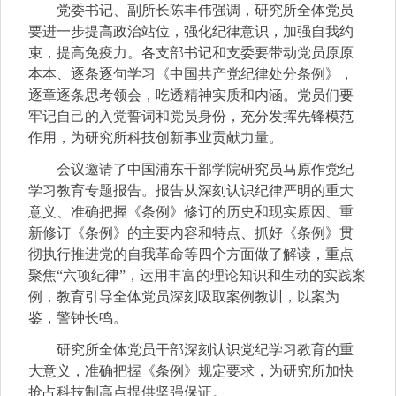
党委书记、副所长陈丰伟强调，研究所全体党员
要进一步提高政治站位，强化纪律意识，加强自我约
束，提高免疫力。各支部书记和支委要带动党员原原
本本、逐条逐句学习《中国共产党纪律处分条例》，
逐章逐条思考领会，吃透精神实质和内涵。党员们要
牢记自己的入党誓词和党员身份，充分发挥先锋模范
作用，为研究所科技创新事业贡献力量。
会议邀请了中国浦东干部学院研究员马原作党纪
学习教育专题报告。报告从深刻认识纪律严明的重大
意义、准确把握《条例》修订的历史和现实原因、重
新修订《条例》的主要内容和特点、抓好《条例》贯
彻执行推进党的自我革命等四个方面做了解读，重点
聚焦“六项纪律”，运用丰富的理论知识和生动的实践案
例，教育引导全体党员深刻吸取案例教训，以案为
鉴，警钟长鸣。
研究所全体党员干部深刻认识党纪学习教育的重
大意义，准确把握《条例》规定要求，为研究所加快
抢占科技制高点提供坚强保证。