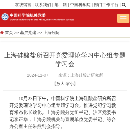
在线留言
|
联系我们
|
邮 箱
|
中国科学院
|
部门工作平台
|
Tog
nav
首页
>>
基层党建
>>
上海分院
上海硅酸盐所召开党委理论学习中心组专题
学习会
2024-11-07
来源：上海硅酸盐研究所
【
放大
缩小
】
10
月
23
日下午，中国科学院上海硅酸盐研究所召
开党委理论学习中心组专题学习会，
推进党纪学习教
育常态化长效化
。
上海分院分党组书记、沪区党委书
记李正华，上海分院机关与直属单位党委书记、综合
办公室主任朱熊到会指导。