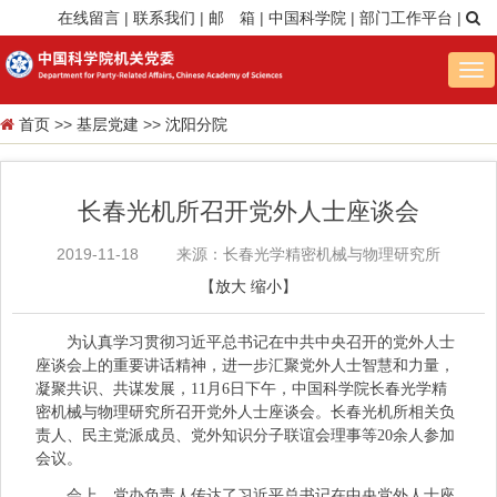
在线留言
|
联系我们
|
邮 箱
|
中国科学院
|
部门工作平台
|
Tog
nav
首页
>>
基层党建
>>
沈阳分院
长春光机所召开党外人士座谈会
2019-11-18
来源：长春光学精密机械与物理研究所
【
放大
缩小
】
为认真学习贯彻习近平总书记在中共中央召开的党外人士
座谈会上的重要讲话精神，进一步汇聚党外人士智慧和力量，
凝聚共识、共谋发展，11月6日下午，中国科学院长春光学精
密机械与物理研究所召开党外人士座谈会。长春光机所相关负
责人、民主党派成员、党外知识分子联谊会理事等20余人参加
会议。
会上，党办负责人传达了习近平总书记在中央党外人士座