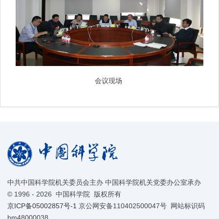
会议现场
中共中国科学院机关委员会主办 中国科学院机关党委办公室承办
©
1996 -
2026 中国科学院 版权所有
京ICP备05002857号-1
京公网安备110402500047号 网站标识码
bm48000038