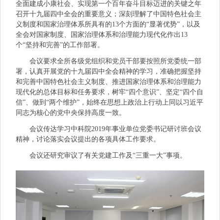
全面建成小康社会、实现第一个百年奋斗目标迈进的关键之年
召开十九届四中全会的重要意义；深刻理解了中国特色社会主
义制度和国家治理体系所具有的13个方面的“显著优势”，以及
全会对国家制度、国家治理体系和治理能力现代化作出13
个“坚持和完善”的工作部署。
会议要求全所各级党组织和党员干部要按照所党委统一部
署，认真开展党的十九届四中全会精神的学习，准确把握坚持
和完善中国特色社会主义制度、推进国家治理体系和治理能力
现代化的总体目标和任务要求，树牢“四个意识”、坚定“四个自
信”、做到“两个维护”，始终在思想上政治上行动上同以习近平
同志为核心的党中央保持高度一致。
会议传达学习中科院2019年事业单位党委书记研讨班会议
精神，讨论落实会议提出的各项具体工作要求。
会议还研究审议了有关党建工作及“三重一大”事项。