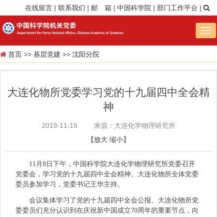
在线留言
|
联系我们
|
邮 箱
|
中国科学院
|
部门工作平台
|
Tog
nav
首页
>>
基层党建
>>
沈阳分院
大连化物所党委学习党的十九届四中全会精
神
2019-11-18
来源：大连化学物理研究所
【
放大
缩小
】
11月8日下午，中国科学院大连化学物理研究所党委召开
党委会，学习党的十九届四中全会精神。大连化物所全体党委
委员参加学习，党委书记王华主持。
会议集体学习了党的十九届四中全会公报。大连化物所党
委委员们充分认识到在庆祝新中国成立70周年的重要节点，向