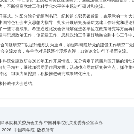
不忘初心、牢记使命”主题教育实践经验研究，围绕加强理论和实践创新，
力，不断提高党建工作科学化水平等主题进行研讨和交流。
幕式。沈阳分院分党组副书记、纪检组长郭秀银致辞，表示党的十九大
中国特色社会主义思想为指导，扎实开展研究所基层党建工作研究和理论
了一些可喜成果。希望通过此次会议能够促进各单位在政策研究等方面再
建与思想政治工作，使党建工作、思想政治工作更好地融合到中心工作中
合问题研究”“以提升组织力为重点，加强科研院所党的建设工作研究”“
大会交流发言，各单位对课题逐个现场点评，11篇论文进行了书面交流。
院党建政研会2019年工作开展情况，充分肯定了第四片区开展的活动
钉钉子精神，继续加强党委作用发挥；活动找准党建研究关注点，抓住集
转化，组织力量挖掘，积极推进研究成果转化应用。
朱怀诚作大会总结。
国科学院机关委员会主办 中国科学院机关党委办公室承办
-
2026 中国科学院 版权所有