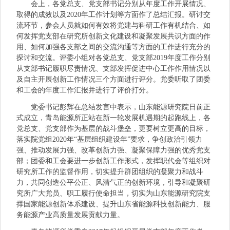
会上，各党总支、党支部书记分别从年度工作开展情况、
取得的成效以及2020年工作计划等方面作了总结汇报。研讨交
流环节，参会人员就如何有效将党建与科研工作有机结合、如
何发挥党支部在研究所创新文化建设和凝聚发展共识方面的作
用、如何加强各支部之间的交流沟通等方面的工作进行充分的
探讨和交流。评委小组对各党总支、党支部2019年度工作分别
从支部书记履职尽责情况、支部发挥促进中心工作作用情况以
及自主开展创新工作情况三个方面进行评分。党委听取了团委
和工会的年度工作汇报并进行了评价打分。
党委书记彭辉在总结发言中表示，山东能源研究院日前正
式成立，青岛能源所正站在新一轮发展机遇期的起跑线上，各
党总支、党支部作为基层的战斗堡垒，更要树立更高的目标，
落实院党组2020年“基层组织建设年”要求，争创政治引领力
强、推动发展力强、改革创新力强、凝聚保障力强的优秀党支
部；团委和工会要进一步创新工作形式，发挥职代会等组织对
研究所工作的监督作用，切实提升群团组织的凝聚力和战斗
力，共同创造公平公正、风清气正的创新环境，引导和凝聚研
究所广大党员、职工履行使命担当，切实为山东能源研究院支
撑国家能源创新体系建设、提升山东省能源科技创新能力、服
务能源产业高质量发展贡献力量。