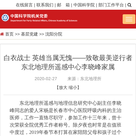
在线留言
|
联系我们
|
邮 箱
|
中国科学院
|
部门工作平台
|
Tog
nav
首页
>>
基层党建
>>
沈阳分院
白衣战士 英雄当属无愧——致敬最美逆行者
东北地理所遥感中心李晓峰家属
2020-02-27
来源：东北地理所
【
放大
缩小
】
东北地理所遥感与地理信息研究中心副主任李晓
峰同志的爱人宋杨是长春市中心医院呼吸内科的主治
医师，工作一直恪尽职守，参加工作十三年来，曾十
次荣获全院优秀工作者称号。除夕夜也时常是在值班
中度过，2019年春节本打算在家陪陪父母和孩子过个