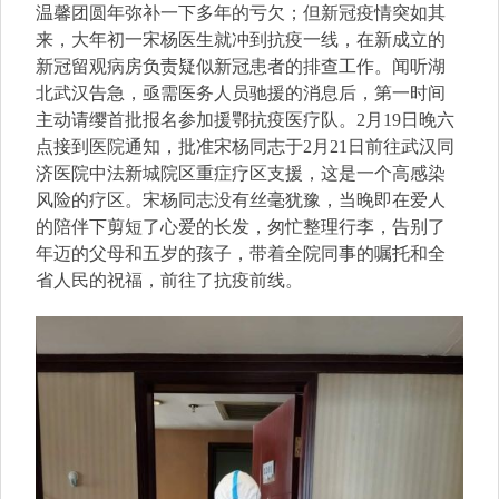
温馨团圆年弥补一下多年的亏欠；但新冠疫情突如其
来，大年初一宋杨医生就冲到抗疫一线，在新成立的
新冠留观病房负责疑似新冠患者的排查工作。闻听湖
北武汉告急，亟需医务人员驰援的消息后，第一时间
主动请缨首批报名参加援鄂抗疫医疗队。2月19日晚六
点接到医院通知，批准宋杨同志于2月21日前往武汉同
济医院中法新城院区重症疗区支援，这是一个高感染
风险的疗区。宋杨同志没有丝毫犹豫，当晚即在爱人
的陪伴下剪短了心爱的长发，匆忙整理行李，告别了
年迈的父母和五岁的孩子，带着全院同事的嘱托和全
省人民的祝福，前往了抗疫前线。