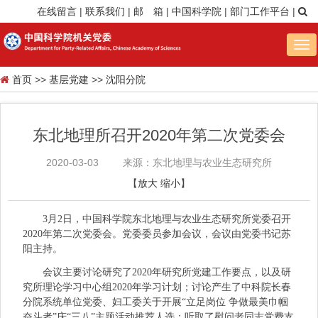
在线留言
|
联系我们
|
邮 箱
|
中国科学院
|
部门工作平台
|
Tog
nav
首页
>>
基层党建
>>
沈阳分院
东北地理所召开2020年第二次党委会
2020-03-03
来源：东北地理与农业生态研究所
【
放大
缩小
】
3月2日，中国科学院东北地理与农业生态研究所党委召开
2020年第二次党委会。党委委员参加会议，会议由党委书记苏
阳主持。
会议主要讨论研究了2020年研究所党建工作要点，以及研
究所理论学习中心组2020年学习计划；讨论产生了中科院长春
分院系统单位党委、妇工委关于开展“立足岗位 争做最美巾帼
奋斗者”庆“三八”主题活动推荐人选；听取了慰问老同志党费支