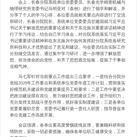
会上，长春分院系统单位党委委员、长春光学精密机械与
物理研究所党委书记马明亚对《条例》进行了领学和解读，并
分享了个人的学习心得，各位委员就相关重点内容进行了交流
和研讨。长春分院院长、系统单位党委委员甘建国就习近平总
书记关于解放思想的重要论述和关于东北振兴重要讲话精神进
行了学习传达，结合自己学习体会，对分院系统落实习近平总
书记重要讲话精神和在东北振兴中如何发挥好分院系统各研究
所科技和人才优势提出了意见和建议。与会委员结合实际工作
分别做交流发言。通过集中学习研讨，进一步增强了解放思
想、担当使命的自觉性，补齐了思想观念短板，提振了干事创
业精气神。
马七军针对当前重点工作提出三点要求，一是结合分院分
党组2020年工作要点和系统单位党委年度工作计划，贯彻落实
好模范机关建设和党建质量提升工程要求；二是工作中要坚决
把政治建设摆在首位，努力做好思想建设工作，提升组织力，
充分发挥支部战斗堡垒作用，抓好落实制度建设；三是各单位
党委要履职尽责，党委书记履行第一责任人职责，指导督促本
单位党建工作高效开展。
会议强调，各单位要高度警惕疫情反弹，要兼顾科研和疫
情防控，采取一切必要措施，确保各单位职工健康安全，工作