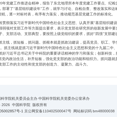
0年党建工作推进会精神，报告了东北地理所本年度党建工作要点、纪检
，部署了“基层组织建设年”工作，就学习讨论、自检自查、整改落实和达
为契机，逐一对标对表，有序有力落实，推动规范基层党建工作的标准化。
彻落实习近平新时代中国特色社会主义思想、认真开展“基层组织建设年
强弱项对支部工作等方面提出要求，表示党支部在研究所的创新发展中要
子、支部活动、支部典型，要按照上级党组织的要求，抓好“四强”支部建
线，抓短板，抓问题。抓根本就是抓政治建设，提高党员、职工、学生增
觉。抓主线就是抓习近平新时代中国特色社会主义思想和党的十九届二中
抓好习近平总书记关于中科院的重要讲话精神的学习和落实；创新科技，
，抓党内政治生活，补齐短板，强化党支部的政治功能和组织力。抓问题就
支部工作的主动性和党支部的创造力、凝聚力、战斗力。
国科学院机关委员会主办 中国科学院机关党委办公室承办
-
2026 中国科学院 版权所有
5002857号-1
京公网安备110402500047号 网站标识码 bm48000038