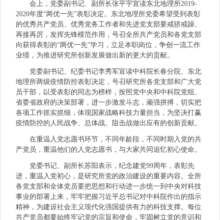
会上，党委副书记、副所长张平宇宣读东北地理所2019-
2020年度“两优一先”表彰决定。东北地理所党委希望受到表彰
的优秀共产党员、优秀党务工作者和先进党支部要戒骄戒躁、
再接再厉，发挥先锋模范作用，号召全所共产党员和各党支部
向获得表彰的“两优一先”学习，立足本职岗位，争创一流工作
业绩，为推进研究所创新发展做出新的更大的贡献。
党委副书记、纪委书记李秀军宣读中科院长春分院、东北
地理所两级疫情防控表彰决定，号召研究所各党支部和广大党
员干部，以受表彰的同志为榜样，按照党中央和中科院党组、
省委省政府的决策部署，进一步激发斗志，顽强拼搏，切实把
各项工作抓实抓细，体现国家战略科技力量担当，为坚决打赢
疫情防控的人民战争、总体战、阻击战做出应有的创新贡献。
在重温入党志愿书环节，不同年龄段，不同时期入党的共
产党员，重温他们的入党志愿书，与大家共同追忆初心使命。
党委书记、副所长苏阳表示，纪念建党99周年，表彰先
进，重温入党初心，是研究所党的政治建设的重要内容。全所
各党支部和全体党员要把思想和行动进一步统一到中央对科技
事业的部署上来，牢牢把握习近平总书记对中科院作出的指示
精神，为建设社会主义现代化强国提供有力的科技支撑。每位
共产党员都要始终牢记党的宗旨和使命，牢固树立党的意识和