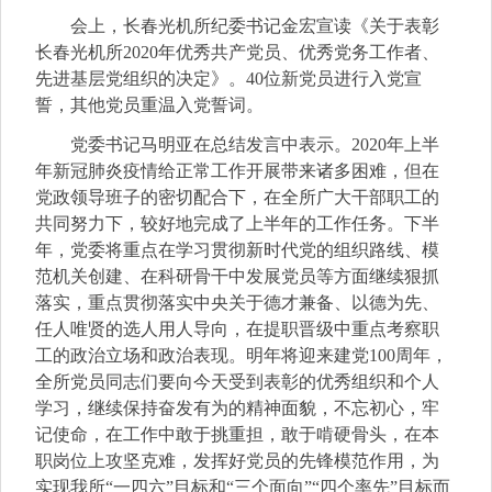
会上，长春光机所纪委书记金宏宣读《关于表彰
长春光机所2020年优秀共产党员、优秀党务工作者、
先进基层党组织的决定》。40位新党员进行入党宣
誓，其他党员重温入党誓词。
党委书记马明亚在总结发言中表示。2020年上半
年新冠肺炎疫情给正常工作开展带来诸多困难，但在
党政领导班子的密切配合下，在全所广大干部职工的
共同努力下，较好地完成了上半年的工作任务。下半
年，党委将重点在学习贯彻新时代党的组织路线、模
范机关创建、在科研骨干中发展党员等方面继续狠抓
落实，重点贯彻落实中央关于德才兼备、以德为先、
任人唯贤的选人用人导向，在提职晋级中重点考察职
工的政治立场和政治表现。明年将迎来建党100周年，
全所党员同志们要向今天受到表彰的优秀组织和个人
学习，继续保持奋发有为的精神面貌，不忘初心，牢
记使命，在工作中敢于挑重担，敢于啃硬骨头，在本
职岗位上攻坚克难，发挥好党员的先锋模范作用，为
实现我所“一四六”目标和“三个面向”“四个率先”目标而