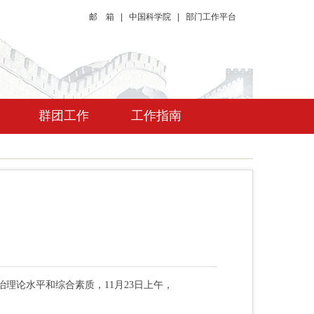
邮 箱
|
中国科学院
|
部门工作平台
群团工作
工作指南
论水平和综合素质，11月23日上午，