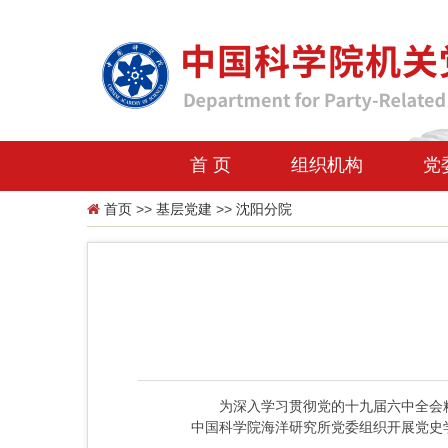
首 页
组织机构
党
首页
>>
基层党建
>>
沈阳分院
为深入学习贯彻党的十九届六中全会精神
中国科学院海洋研究所党委组织开展党史