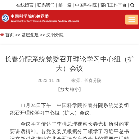
在线留言
|
联系我们
|
邮 箱
|
中国科学院
|
部门工作平台
|
Tog
nav
首页
>>
基层党建
>>
沈阳分院
长春分院系统党委召开理论学习中心组（扩
大）会议
2023-11-28
来源：长春分院
【
放大
缩小
】
11月24日下午，中国科学院长春分院系统党委组
织召开理论学习中心组（扩大）会议。
会议学习传达了李强总理视察长春光机所时的重
要讲话精神。各党委委员根据分工领学了习近平总书
记在新时代推动东北全面振兴座谈会上的重要讲话精