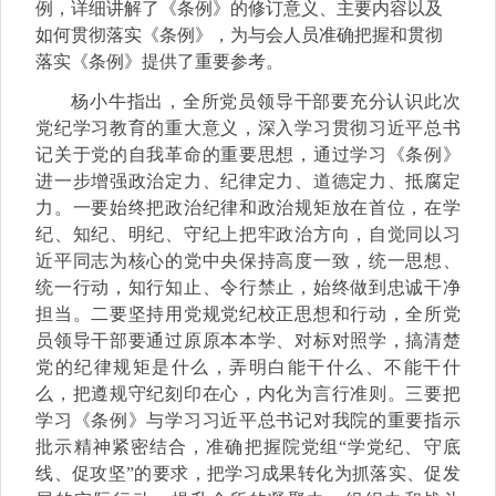
例，详细讲解了《条例》的修订意义、主要内容以及
如何贯彻落实《条例》，为与会人员准确把握和贯彻
落实《条例》提供了重要参考。
杨小牛指出，全所党员领导干部
要充分认识此次
党纪学习教育的重大意义，深入学习贯彻习近平总书
记关于党的自我革命的重要思想，通过学习《条例》
进一步增强政治定力、纪律定力、道德定力、抵腐定
力。一要始终把政治纪律和政治规矩放在首位，在学
纪、知纪、明纪、守纪上把牢政治方向，自觉同以习
近平同志为核心的党中央保持高度一致，统一思想、
统一行动，知行知止、令行禁止，始终做到忠诚干净
担当。二要坚持用党规党纪校正思想和行动，全所党
员领导干部要通过原原本本学、对标对照学，搞清楚
党的纪律规矩是什么，弄明白能干什么、不能干什
么，把遵规守纪刻印在心，内化为言行准则。三要把
学习《条例》与学习习近平总书记对我院的重要指示
批示精神紧密结合，准确把握院党组“学党纪、守底
线、促攻坚”的要求，把学习成果转化为抓落实、促发