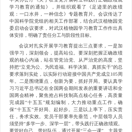
学习教育的通知》，并组织观看了《足迹里的政绩
观：一口水井，一种信念》专题教育片。会议传达了
中国科学院党组的相关工作部署，结合武汉植物园党
委启动会议要求，对武汉植物园学习教育工作作出具
体安排，明确了责任分工与阶段性目标。
会议对扎实开展学习教育提出三点要求，一是加
强学习，深刻领会，提高站位。要深刻把握正确政绩
观的核心内涵，站在管党治党、从严治党的高度，坚
持把“立党为公、为民造福、科学决策、真抓实干”的总
要求落到实处，以实际行动迎接中国共产党成立105周
年。二是围绕重点，创新为要，抓好开局。要认真学
习习近平总书记在全国两会期间发表的重要讲话和全
国两会精神，聚焦抢占科技制高点核心任务，高质量
完成园“十五五”规划编制，大力推动重点工作，确
保“十五五”开好局、起好步。三是以上率下，压实责
任，务求实效。党员干部要率先垂范，中层领导人员
须坚持“多学一步、深学一层”，带头践行正确政绩观。
要管好自己、带好队伍，通过开展“三会一课”、主题党