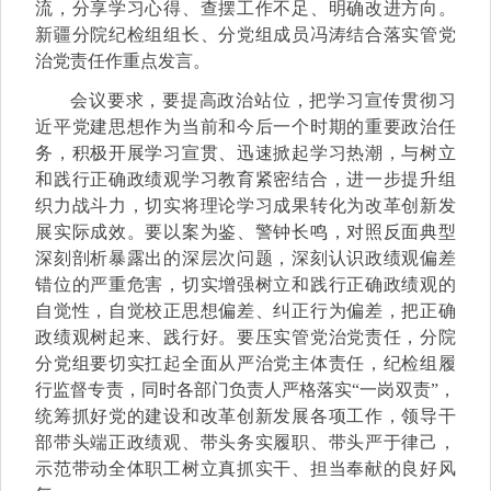
流，分享学习心得、查摆工作不足、明确改进方向。
新疆分院纪检组组长、分党组成员冯涛结合落实管党
治党责任作重点发言。
会议要求，要提高政治站位，把学习宣传贯彻习
近平党建思想作为当前和今后一个时期的重要政治任
务，积极开展学习宣贯、迅速掀起学习热潮，与树立
和践行正确政绩观学习教育紧密结合，进一步提升组
织力战斗力，切实将理论学习成果转化为改革创新发
展实际成效。要以案为鉴、警钟长鸣，对照反面典型
深刻剖析暴露出的深层次问题，深刻认识政绩观偏差
错位的严重危害，切实增强树立和践行正确政绩观的
自觉性，自觉校正思想偏差、纠正行为偏差，把正确
政绩观树起来、践行好。要压实管党治党责任，分院
分党组要切实扛起全面从严治党主体责任，纪检组履
行监督专责，同时各部门负责人严格落实“一岗双责”，
统筹抓好党的建设和改革创新发展各项工作，领导干
部带头端正政绩观、带头务实履职、带头严于律己，
示范带动全体职工树立真抓实干、担当奉献的良好风