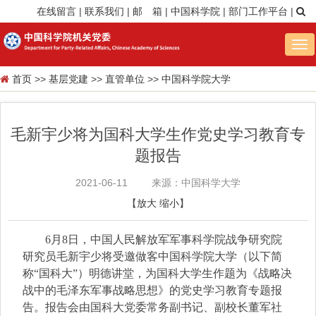
在线留言
|
联系我们
|
邮 箱
|
中国科学院
|
部门工作平台
|
Tog
nav
首页
>>
基层党建
>>
直管单位
>>
中国科学院大学
毛新宇少将为国科大学生作党史学习教育专
题报告
2021-06-11
来源：中国科学大学
【
放大
缩小
】
6月8日，中国人民解放军军事科学院战争研究院
研究员毛新宇少将受邀做客中国科学院大学（以下简
称“国科大”）明德讲堂，为国科大学生作题为《战略决
战中的毛泽东军事战略思想》的党史学习教育专题报
告。报告会由国科大党委常务副书记、副校长董军社