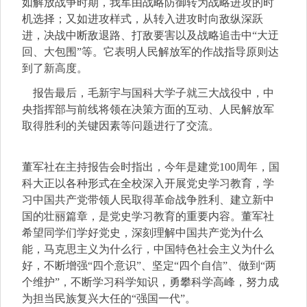
如解放战争时期，我军由战略防御转为战略进攻的时
机选择；又如进攻样式，从转入进攻时向敌纵深跃
进，决战中断敌退路、打敌要害以及战略追击中“大迂
回、大包围”等。它表明人民解放军的作战指导原则达
到了新高度。
报告最后，毛新宇与国科大学子就三大战役中，中
央指挥部与前线将领在决策方面的互动、人民解放军
取得胜利的关键因素等问题进行了交流。
董军社在主持报告会时指出，今年是建党100周年，国
科大正以各种形式在全校深入开展党史学习教育，学
习中国共产党带领人民取得革命战争胜利、建立新中
国的壮丽篇章，是党史学习教育的重要内容。董军社
希望同学们学好党史，深刻理解中国共产党为什么
能，马克思主义为什么行，中国特色社会主义为什么
好，不断增强“四个意识”、坚定“四个自信”、做到“两
个维护”，不断学习科学知识，勇攀科学高峰，努力成
为担当民族复兴大任的“强国一代”。