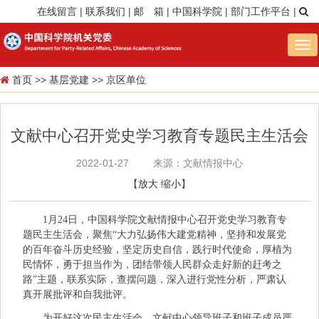
在线留言
|
联系我们
|
邮 箱
|
中国科学院
|
部门工作平台
|
Tog
nav
首页
>>
基层党建
>>
京区单位
文献中心召开党史学习教育专题民主生活会
2022-01-27
来源：文献情报中心
【
放大
缩小
】
1月24日，中国科学院文献情报中心召开党史学习教育专
题民主生活会，聚焦“大力弘扬伟大建党精神，坚持和发展党
的百年奋斗历史经验，坚定历史自信，践行时代使命，厚植为
民情怀，勇于担当作为，团结带领人民群众走好新的赶考之
路”主题，联系实际，查摆问题，深入进行党性分析，严肃认
真开展批评和自我批评。
为开好这次民主生活会，文献中心领导班子和班子成员严