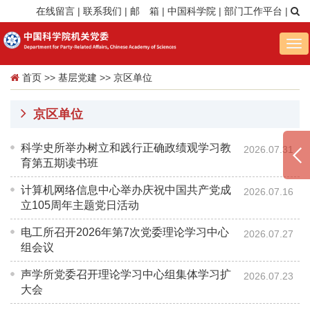
在线留言
|
联系我们
|
邮 箱
|
中国科学院
|
部门工作平台
|
Tog
nav
首页
>>
基层党建
>>
京区单位
京区单位
科学史所举办树立和践行正确政绩观学习教
2026.07.31
育第五期读书班
计算机网络信息中心举办庆祝中国共产党成
2026.07.16
立105周年主题党日活动
电工所召开2026年第7次党委理论学习中心
2026.07.27
组会议
声学所党委召开理论学习中心组集体学习扩
2026.07.23
大会