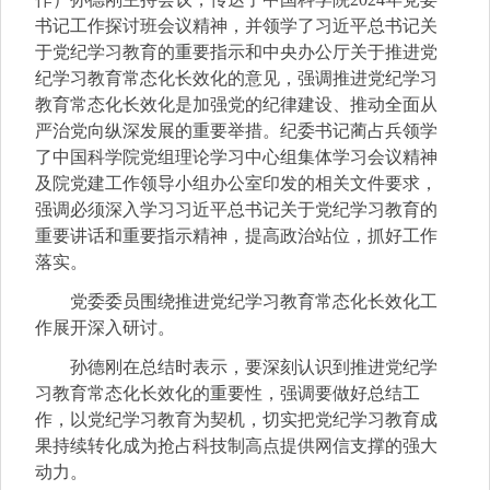
书记工作探讨班会议精神，并领学了习近平总书记关
于党纪学习教育的重要指示和中央办公厅关于推进党
纪学习教育常态化长效化的意见，强调推进党纪学习
教育常态化长效化是加强党的纪律建设、推动全面从
严治党向纵深发展的重要举措。纪委书记蔺占兵领学
了中国科学院党组理论学习中心组集体学习会议精神
及院党建工作领导小组办公室印发的相关文件要求，
强调必须深入学习习近平总书记关于党纪学习教育的
重要讲话和重要指示精神，提高政治站位，抓好工作
落实。
党委委员围绕推进党纪学习教育常态化长效化工
作展开深入研讨。
孙德刚在总结时表示，要深刻认识到推进党纪学
习教育常态化长效化的重要性，强调要做好总结工
作，以党纪学习教育为契机，切实把党纪学习教育成
果持续转化成为抢占科技制高点提供网信支撑的强大
动力。