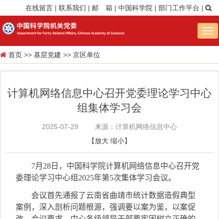
在线留言
|
联系我们
|
邮 箱
|
中国科学院
|
部门工作平台
|
Tog
nav
首页
>>
基层党建
>>
京区单位
计算机网络信息中心召开党委理论学习中心
组集体学习会
2025-07-29
来源：计算机网络信息中心
【
放大
缩小
】
7
月
28
日，中国科学院计算机网络信息中心
召开
党
委理论学习中心组
2025
年第
5
次集体学习会议。
会议首先通报了云南省曲靖市统计数据造假典型
案例，深入剖析问题根源，强调要以案为鉴，以案促
改。会议要求，中心各级领导干部要牢固树立正确的