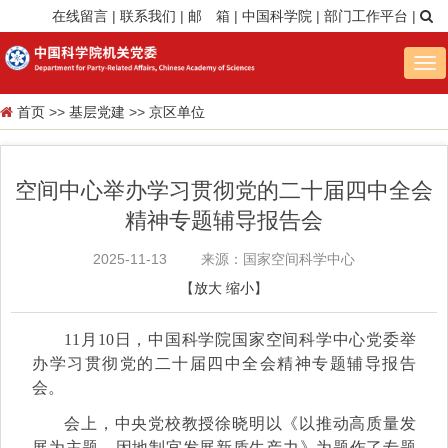
在线留言
|
联系我们
|
邮 箱
|
中国科学院
|
部门工作平台
|
Tog
nav
首页
>>
基层党建
>>
京区单位
空间中心举办学习贯彻党的二十届四中全会
精神专题辅导报告会
2025-11-13
来源：国家空间科学中心
【
放大
缩小
】
11月10日，中国科学院国家空间科学中心党委举
办学习贯彻党的二十届四中全会精神专题辅导报告
会。
会上，中央党校教授徐晓明以《以推动高质量发
展为主题，因地制宜发展新质生产力》为题作了专题